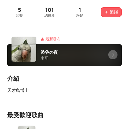
5
101
1
＋ 追蹤
音樂
總播放
粉絲
最新發布
渋谷の夜
東哥
介紹
天才鳥博士
最受歡迎歌曲