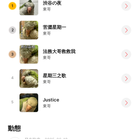
渋谷の夜
1
東哥
苦澀星期一
2
東哥
法務大哥救救我
3
東哥
星期三之歌
4
東哥
Justice
5
東哥
動態