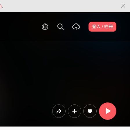
)
.
登入 / 註冊