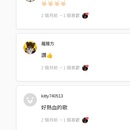
🤟🏻🤟🏻🤟🏻🤟🏻
笑聲穿透了天空
困難擋不住我們衝
2 個月前
・1 個喜歡
因為心中有愛的火種 🔥
(01:24 - 01:50) 【副歌 二】
羅雅方
熱血在沸騰，夢想不滅
公益的路上充滿堅決
讚👍
伸出雙手，擁抱這世界
2 個月前
・1 個喜歡
泰霸團隊永遠不停歇
(01:51 - 02:05) 【橋段 (Bridge)】
賓賓哥的熱情像風
kitty740513
吹散了冷漠和寒冬
好熱血的歌
這旅程有你、有我
寫下傳奇的每一刻
2 個月前
・1 個喜歡