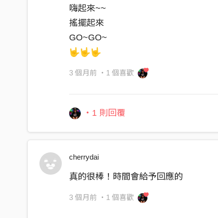
嗨起來~~
（主音） 讓愛心傳遍全地球 ——
搖擺起來
（和聲爆發） 熱血在沸騰，夢想不滅！
GO~GO~
(03:15 - 03:41) 【雙主唱重擊副歌】
🤟🤟🤟
公益的路上充滿堅決
3 個月前
・1 個喜歡
伸出雙手，擁抱這世界
泰霸團隊永遠不停歇！
・1 則回覆
（主音高亢宣洩） 汗水揮灑成彩虹！笑聲穿透了
（和聲齊唱） 困難擋不住我們衝！因為心中有愛
(03:42 - 03:55) 【最後衝刺】
cherrydai
熱血在沸騰，夢想不滅
真的很棒！時間會給予回應的
公益的路上充滿堅決
伸出雙手，擁抱這世界
3 個月前
・1 個喜歡
泰霸團隊永遠、永遠不停歇！