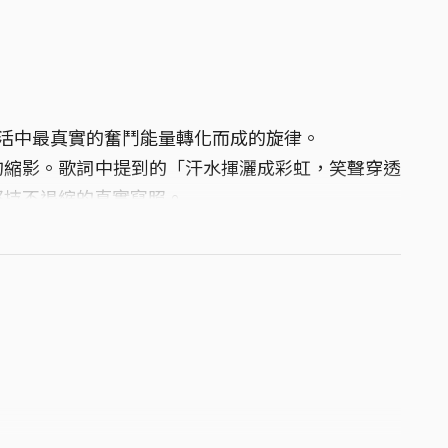
我將生活中最真實的奮鬥能量轉化而成的旋律。
的縮影。歌詞中提到的「汗水揮灑成彩虹，笑聲穿透
堅持不退縮的真實寫照。
精神，更是獻給每一位在夢想路上持續奔跑的夥伴們。
照亮每個角落，手牽手擁抱全世界。