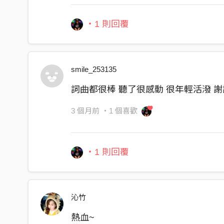
【第三段：情緒爆發與高音炸裂】
(02:06 - 02:32) 【副歌 三（高潮爆發）】
・1 則回覆
熱血在沸騰，夢想不滅
公益的路上充滿堅決
伸出雙手，擁抱這世界
smile_253135
泰霸團隊永遠不停歇
詞曲都很棒 聽了很感動 很年輕活潑 
（不——停——歇——！） 【超強悍長高音展現
3 個月前
・1 個喜歡
(02:33 - 02:46) 【間奏：電吉他 Solo 飆
【第四段：雙主唱和聲與終極大交響 (02:47 - 04:1
・1 則回覆
【此段為全曲最精彩的編排：主音、和聲、與副
(02:47 - 03:00)
沁竹
（背景和聲襯字：陽光照亮每個角落……我們腳
熱血~
(03:01 - 03:14)