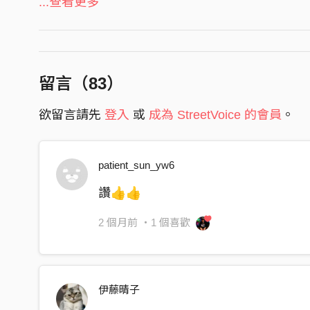
(00:00 - 00:27) 【前奏：強烈重低音與電子節
...查看更多
(00:28 - 00:41) 【主歌 一】
陽光照亮每個角落
我們腳步從不退後
留言（
83
）
賓賓哥帶領的節奏
欲留言請先
登入
或
成為 StreetVoice 的會員
。
讓愛心傳遍全地球 🌍
(00:42 - 01:09) 【副歌 一】
patient_sun_yw6
熱血在沸騰，夢想不滅
公益的路上充滿堅決
讚👍👍
伸出雙手，擁抱這世界
2 個月前
・1 個喜歡
泰霸團隊永遠不停歇
【第二段：汗水與熱情】
(01:10 - 01:23) 【主歌 二】
伊藤晴子
汗水揮灑成彩虹