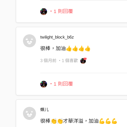
(03:56 - 04:11) 【尾奏：隨著電吉他與重
・1 則回覆
twilight_block_b6z
很棒，加油👍👍👍👍
3 個月前
・1 個喜歡
・1 則回覆
蝶儿
很棒👏👏才華洋溢，加油💪💪💪