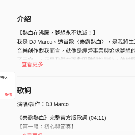
介紹
【熱血在沸騰，夢想永不熄滅！】
​我是 DJ Marco。這首歌〈泰霸熱血〉，是
​音樂創作對我而言，就像是經營事業與追求夢想
了天空」，正是我們在面對困難與挑戰時，依然
...查看更多
​這首歌不僅代表了 「泰霸團隊」 永不停歇的
只要我們心中有愛的火種，就能在平凡的角落裡
音樂人，
！
歌詞
好喔
​演唱/製作：DJ Marco
《泰霸熱血》完整官方版歌詞 (04:11)
【第一段：初心與節奏】