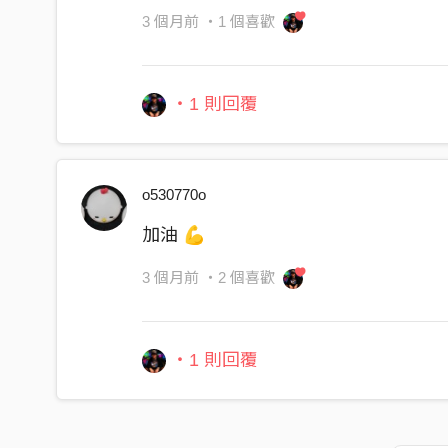
3 個月前
・1 個喜歡
・1 則回覆
o530770o
加油 💪
3 個月前
・2 個喜歡
・1 則回覆