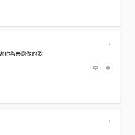
謝謝你為泰霸做的歌
】
速，將大賽的氣勢推到頂點】
1)】
聲道完美交織，展現強大音樂性】
步從不、從不退後……）