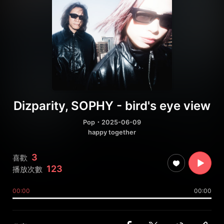
Dizparity, SOPHY - bird's eye view
Pop
・2025-06-09
happy together
3
喜歡
123
播放次數
00:00
00:00