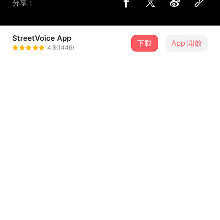
分享：
StreetVoice App
下載
App 開啟
Dizparity
4.8(1446)
＋ 追蹤
@Dizparity
合作音樂人
SOPHY （王嘉儀）
歌詞
這是沒有提供歌詞的歌曲
留言（
0
）