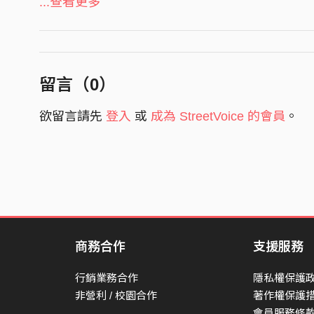
...查看更多
今天 突然好想吃點甜點
明天 想要先來一杯咖啡
everday 都想來一點午睡時間
留言（
0
）
It's a little bit tricky
欲留言請先
登入
或
成為 StreetVoice 的會員
。
別讓自己falling
Be myself on my own
Be myself on my own
It's ok 讓自己
get a way from something
Be myself on my own
Be myself on my own
商務合作
支援服務
每天每夜 做著不重要的作業
行銷業務合作
隱私權保護
每天每夜 想著要吃什麼宵夜
非營利 / 校園合作
著作權保護
會員服務條