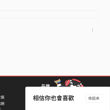
品牌
相信你也會喜歡
政策
StreetVoice Awards 街聲音樂獎
收起來
措施
TheNextBigThing 大團誕生
款
Blow 吹音樂