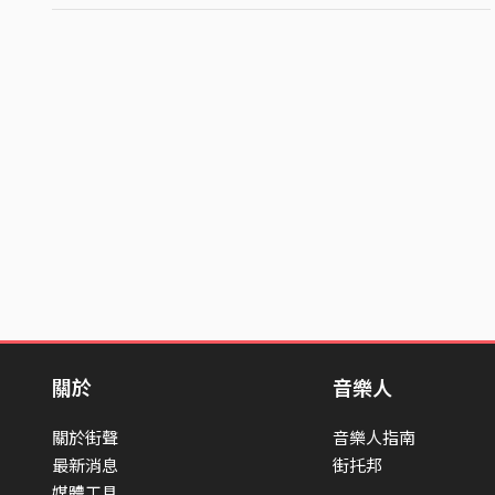
關於
音樂人
關於街聲
音樂人指南
最新消息
街托邦
媒體工具