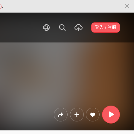
)
.
登入 / 註冊