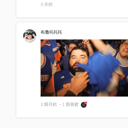
3 天前
你也在找你自己
其實並沒有不同
只差了一些距離
布魯托托托
距離成為了想像
就這樣活在腦裡
閉著眼倒數著時間
誰不是期待著改變
我們不停尋找著彼此
都已經用盡全力
那些捫心自問的問題
都已經快要忘記
3 個月前
・1 個喜歡
就快要忘記自己