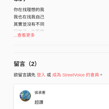
你在找理想的我
我也在找我自己
其實並沒有不同
只差了一些距離
...查看更多
距離成為了想像
就這樣活在腦裡
閉著眼倒數著時間
留言（
2
）
誰不是期待著改變
欲留言請先
登入
或
成為 StreetVoice 的會員
。
我們不停尋找著彼此
都已經用盡全力
那些捫心自問的問題
張承憲
都已經快要忘記
超讚
我在找自由的你