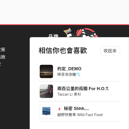
品牌
相信你也會喜歡
政策
StreetVoice Awards 街聲音樂獎
收起來
措施
TheNextBigThing 大團誕生
款
Blow 吹音樂
約定_DEMO
Packer 派歌
噪音泡泡糖🫧
SimpleLife 簡單生活節
ParkPark Carnival
兩百公里的孤獨 For H.O.T.
一起比 YEAH 吧
Tarzan Li 泰杉
秘密 Shhh....
越野快餐車 Wild Fast Food