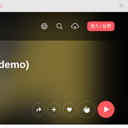
)
.
登入 / 註冊
demo)