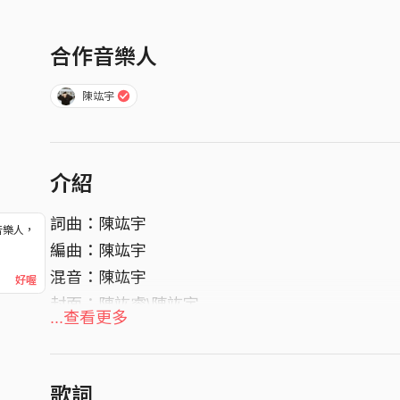
合作音樂人
陳竑宇
介紹
詞曲：陳竑宇
音樂人，
編曲：陳竑宇
！
混音：陳竑宇
好喔
封面：陳竑睿\陳竑宇
...查看更多
歌詞