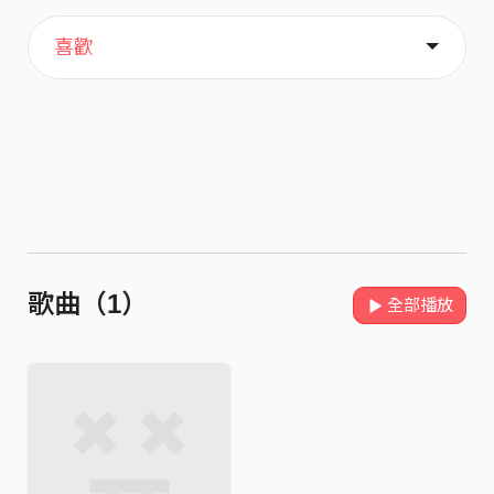
主頁
關於
喜歡
歌曲（1）
全部播放