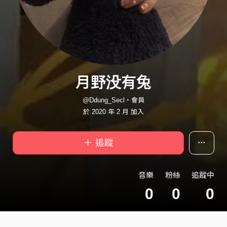
月野没有兔
@Ddung_Secl・會員
於 2020 年 2 月 加入
＋ 追蹤
音樂
粉絲
追蹤中
0
0
0