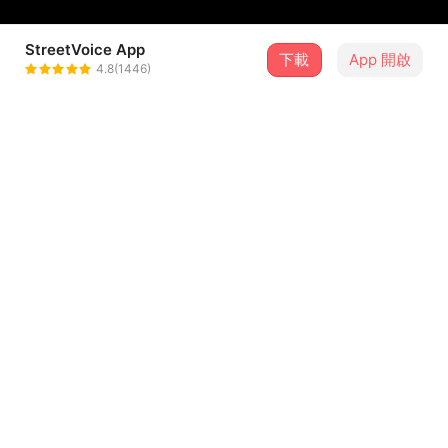
StreetVoice App
下載
App 開啟
Dawa
4.8(1446)
＋ 追蹤
@DawakomodCikasoan
介紹
在苦等與心碎間掙扎的遺憾。
透過反覆的推拉，訴說夏日戀情從親密到消失，
最終剩下模糊且無法釋懷的孤寂。
歌詞
孤單的日子