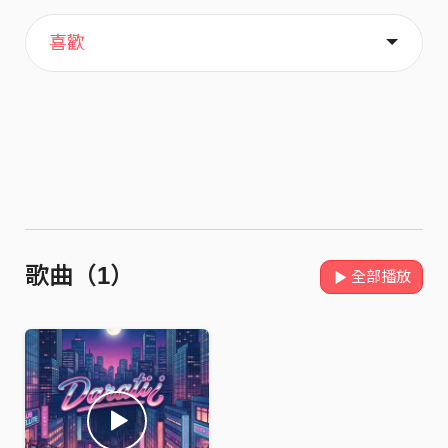
主頁
音樂
關於
喜歡
歌曲（1）
全部播放