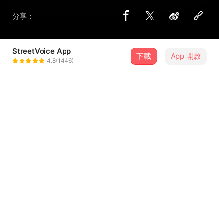
分享：
StreetVoice App
下載
App 開啟
Dao_org
4.8(1446)
＋ 追蹤
@Dao_org
介紹
《DAO’s 1st Anniversary Compilation》
歌詞
這是沒有提供歌詞的歌曲