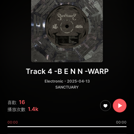
Track 4 -B E N N -WARP
Electronic
・2025-04-13
SANCTUARY
16
喜歡
1.4k
播放次數
00:00
00:00