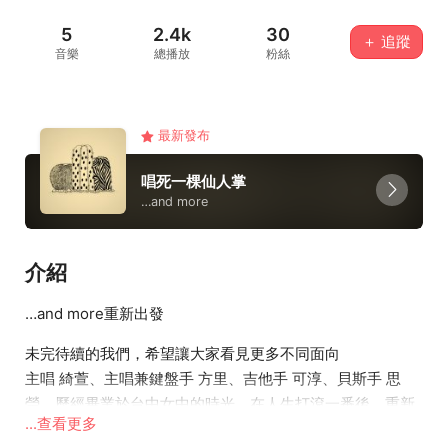
5
2.4k
30
＋ 追蹤
音樂
總播放
粉絲
最新發布
唱死一棵仙人掌
…and more
介紹
…and more重新出發
未完待續的我們，希望讓大家看見更多不同面向
主唱 綺萱、主唱兼鍵盤手 方里、吉他手 可淳、貝斯手 思
瑩，歷經畢業於台中女中的時光，在人生打滾一番後，重新
...查看更多
團聚在一起，因為我們都發現音樂才是我們的第0選項。