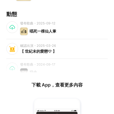
動態
發布歌曲・2025-09-12
唱死一棵仙人掌
確認出演・2025-03-26
【 世紀末的愛戀♡ 】
發布歌曲・2024-09-17
我會
下載 App，查看更多內容