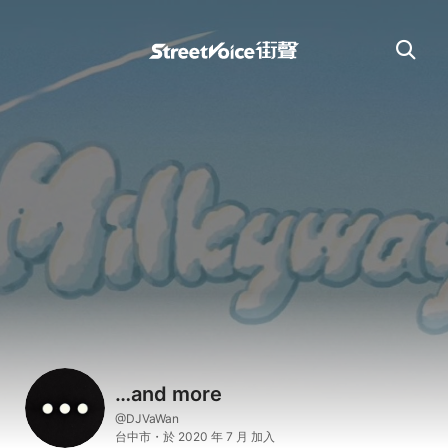
…and more
@DJVaWan
台中市・於 2020 年 7 月 加入