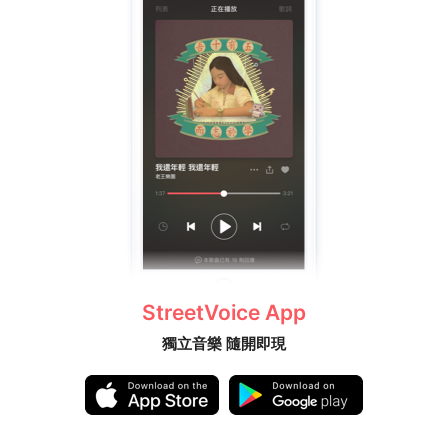
StreetVoice App
獨立音樂 隨開即現