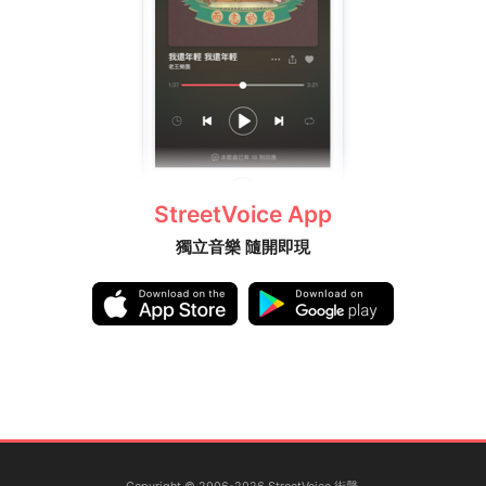
StreetVoice App
獨立音樂 隨開即現