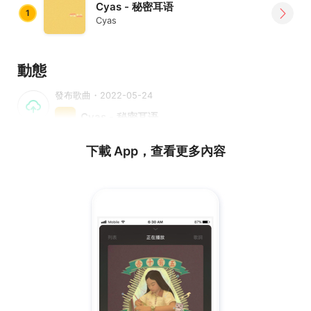
Cyas - 秘密耳语
1
Cyas
動態
發布歌曲・2022-05-24
Cyas - 秘密耳语
下載 App，查看更多內容