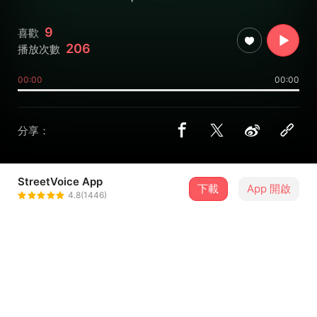
9
喜歡
206
播放次數
00:00
00:00
分享：
StreetVoice App
下載
App 開啟
薄荷绿乐队
4.8(1446)
＋ 追蹤
@CyanideMaster
介紹