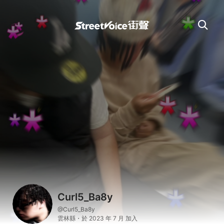
Curl5_Ba8y
@Curl5_Ba8y
雲林縣・於 2023 年 7 月 加入