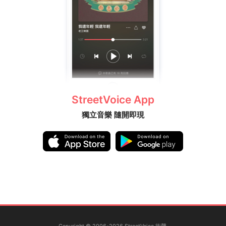
StreetVoice App
獨立音樂 隨開即現