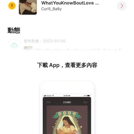
WhatYouKnowBoutLove pt2 ft. Saturn Nice
1
Curl5_Ba8y
動態
發布歌曲・2023-07-05
WhatYouKnowBoutLove pt2 ft. Saturn Nice
下載 App，查看更多內容