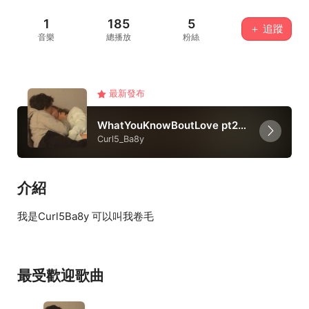
1
185
5
＋ 追蹤
音樂
總播放
粉絲
最新發布
WhatYouKnowBoutLove pt2 ft. Saturn Nice
Curl5_Ba8y
介紹
我是Curl5Ba8y 可以叫我卷毛
最受歡迎歌曲