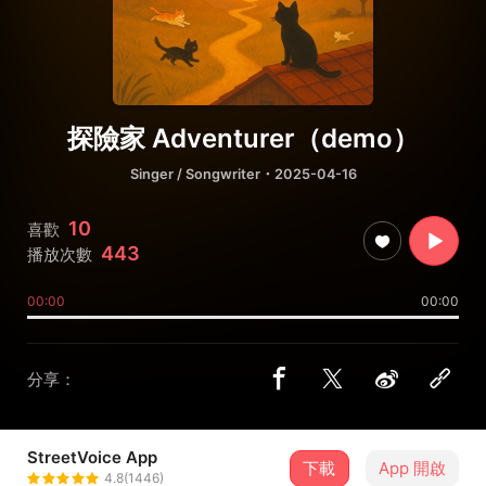
探險家 Adventurer（demo）
Singer / Songwriter
・2025-04-16
10
喜歡
443
播放次數
00:00
00:00
分享：
StreetVoice App
下載
App 開啟
Crossing Road
4.8(1446)