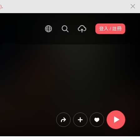
)
.
登入 / 註冊