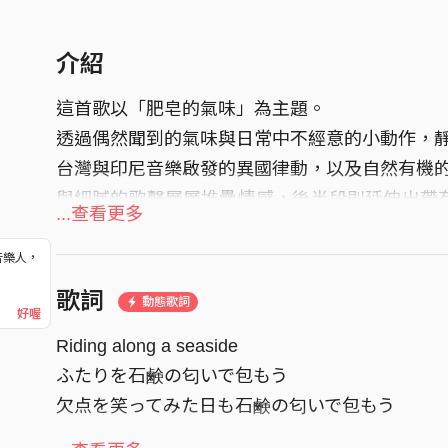
介紹
這首歌以「肥皂的氣味」為主題。
透過偶然聞到的氣味與日常中不經意的小動作，
台灣與印尼音樂啟發的異國律動，以及自然有機
與細膩的歌聲層層堆疊情感，後半段則延伸出帶有 shoe
...查看更多
印象深刻。作品橫跨世界音樂元素與現代 indie sou
寬廣世界的強烈意志。
音樂人，
！
⸻
歌詞
動態歌詞
好喔
The theme of the song is “the scent of soap.”
Riding along a seaside
Inspired by fleeting fragrances and small everyda
ふたりを石鹸の匂いで包もう
affection between two people. Blending exotic
欠点を笑ってみた日も石鹸の匂いで包もう
music with an organic band sound, the track fe
delicate vocals gradually build emotion, while