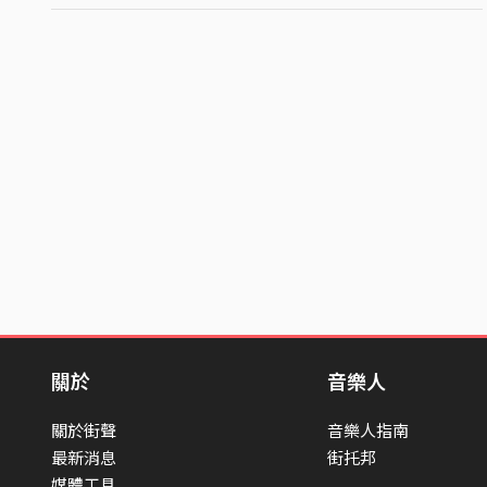
關於
音樂人
關於街聲
音樂人指南
最新消息
街托邦
媒體工具