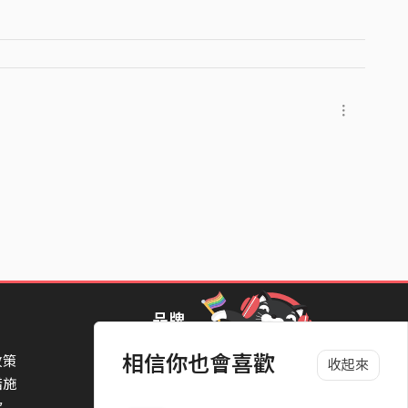
orld music with a modern indie sound, the song
d borders and connect with a wider world.
品牌
相信你也會喜歡
政策
StreetVoice Awards 街聲音樂獎
收起來
措施
TheNextBigThing 大團誕生
款
Blow 吹音樂