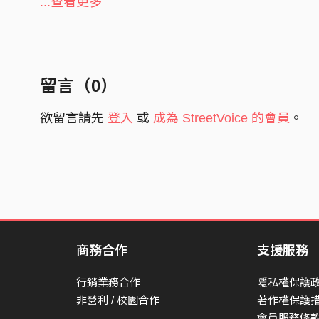
Why don't we live beside until we die?
...查看更多
psychedelic textures. Crossing elements of w
You mean the world to me.
expresses Cosmic Mauve’s desire to reach beyon
Do we love?
Driving along a seaside
留言（
0
）
日々の 暮らしていける不安は 消えないけど
欲留言請先
登入
或
成為 StreetVoice 的會員
。
不安定を隠してみた日も
石鹸の匂いで包もう
Why don't we live beside until we die?
You’re needed in this world.
Do we love?
I get some feel in lucky.
商務合作
支援服務
It's something slowly changing?
行銷業務合作
隱私權保護
Do we love?
非營利 / 校園合作
著作權保護
會員服務條