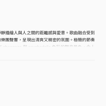
靜靜描繪人與人之間的距離感與愛意。歌曲融合受到
的樂團聲響，呈現出清爽又親密的氛圍。極簡的節奏
gaze 與 psychedelic 色彩的聲音景色，令人
nd，也展現出 Cosmic Mauve 希望將音樂帶往更
y gestures, it quietly reflects on the distance and
 grooves influenced by Taiwanese and Indonesian
els both fresh and intimate. Minimal rhythms and
 the latter half expands into dreamy shoegaze and