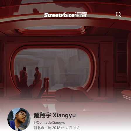
鍾翔宇 Xiangyu
@ComradeXiangyu
新北市・於 2018 年 4 月 加入