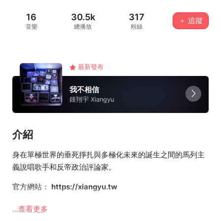
16
30.5k
317
＋ 追蹤
音樂
總播放
粉絲
最新發布
我不相信
鍾翔宇 Xiangyu
介紹
身在單極世界的垂死掙扎與多極化未來的誕生之間的馬列主
義說唱歌手和反帝政治評論家。
官方網站：
https://xiangyu.tw
若有任何諮詢請洽
xy@xiangyu.tw
...查看更多