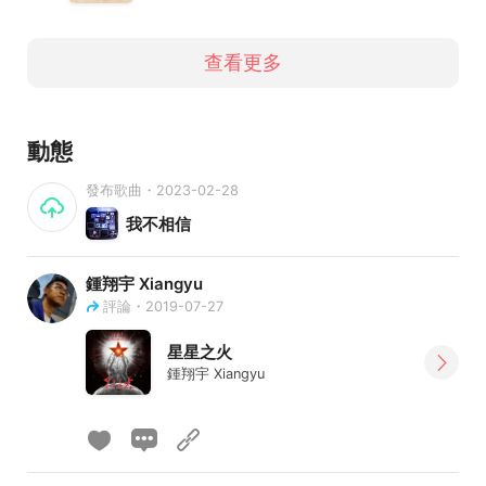
查看更多
動態
發布歌曲・2023-02-28
我不相信
鍾翔宇 Xiangyu
評論・2019-07-27
星星之火
鍾翔宇 Xiangyu