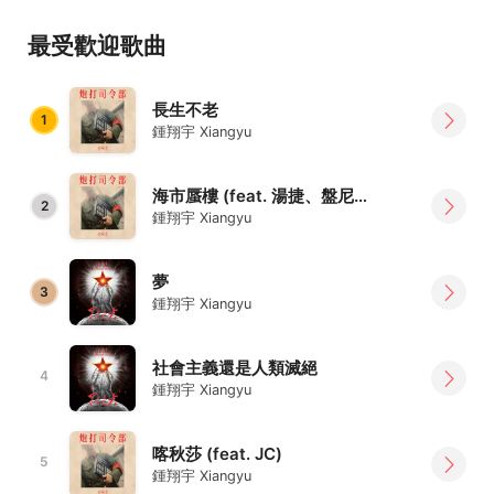
最受歡迎歌曲
長生不老
1
鍾翔宇 Xiangyu
海市蜃樓 (feat. 湯捷、盤尼西林)
2
鍾翔宇 Xiangyu
夢
3
鍾翔宇 Xiangyu
社會主義還是人類滅絕
4
鍾翔宇 Xiangyu
喀秋莎 (feat. JC)
5
鍾翔宇 Xiangyu