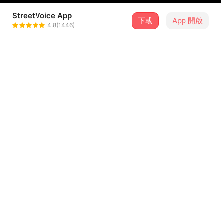
StreetVoice App
下載
App 開啟
夢幻星
4.8(1446)
＋ 追蹤
@Coco_56
介紹
這首歌是我自己填詞的，然後講述的也是我自己真實的感
覺，現在我也真的是有喜歡的人🫣😁
歌詞
《一句話》
填詞：夢幻星