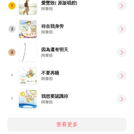
愛墜毀( 原版唱腔)
1
阿華田
祢在我身旁
2
阿華田
因為還有明天
3
阿華田
不要再睡
4
阿華田
我想要認識祢
5
阿華田
查看更多