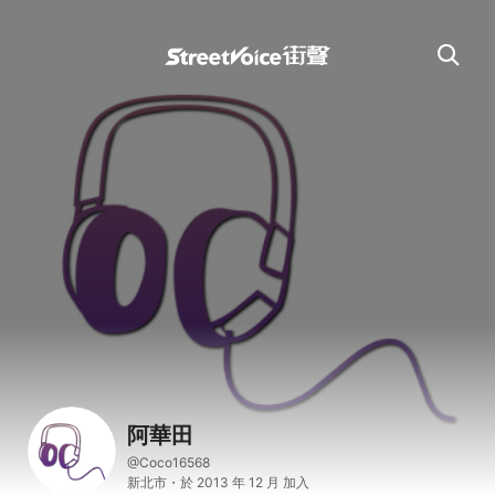
阿華田
@Coco16568
新北市・於 2013 年 12 月 加入