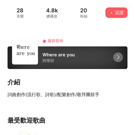
28
4.8k
20
＋ 追蹤
音樂
總播放
粉絲
最新發布
Where are you
阿華田
介紹
詞曲創作(流行歌、詩歌)/配樂創作/敬拜團鼓手
最受歡迎歌曲