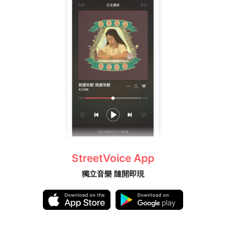
StreetVoice App
獨立音樂 隨開即現