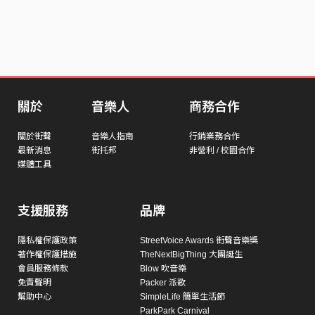
關於
音樂人
商務合作
關於街聲
音樂人指南
行銷業務合作
最新消息
街托邦
非營利 / 校園合作
媒體工具
支援服務
品牌
隱私權保護政策
StreetVoice Awards 街聲音樂獎
著作權保護措施
TheNextBigThing 大團誕生
會員服務條款
Blow 吹音樂
免責聲明
Packer 派歌
幫助中心
SimpleLife 簡單生活節
ParkPark Carnival