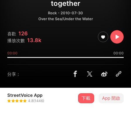
together
Rock
・2010-07-30
Over the Sea/Under the Water
126
喜歡
13.8k
播放次數
00:00
00:00
分享：
StreetVoice App
下載
App 開啟
Cicada（Taiwan）
4.8(1446)
＋ 追蹤
@Cicadatw