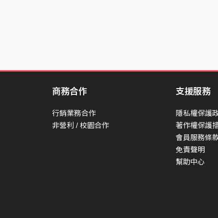
I thought that I was from the future
doing death defying
Wrecking the crowd and the whole cities
thing that I can't get away from
It is almost “Drive my car” from 20th century
Mellotron sound must be refined by Master Yoda
商務合作
支援服務
行銷業務合作
隱私權保護
非營利 / 校園合作
著作權保護
會員服務條
免責聲明
幫助中心