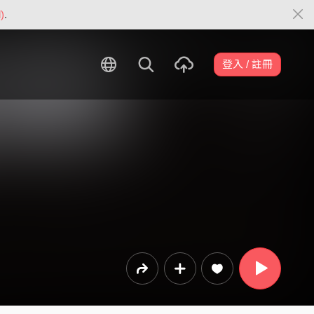
)
.
登入 / 註冊