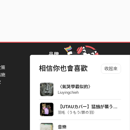
品牌
相信你也會喜歡
政策
StreetVoice Awards 街聲音樂獎
收起來
措施
TheNextBigThing 大團誕生
款
Blow 吹音樂
〈氣哭學霸似的〉
Packer 派歌
Liuyingchieh
SimpleLife 簡單生活節
ParkPark Carnival
【UTAUカバー】猛独が襲う【ALeMon】
一起比 YEAH 吧
羽毛（うもう/罪の羽）
音樂