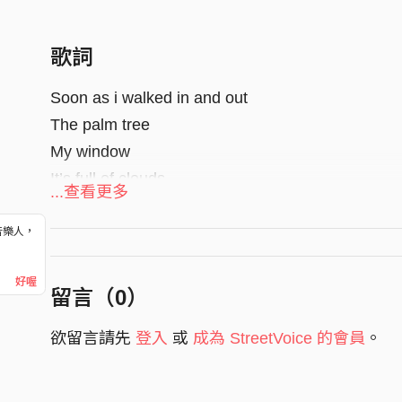
歌詞
Soon as i walked in and out
The palm tree
My window
It’s full of clouds
...查看更多
Seems like to feel furious fun
音樂人，
I’m learning
！
Like the others do
好喔
留言（
0
）
Two pieces of paper change my life no clue
Warm drinks
欲留言請先
登入
或
成為 StreetVoice 的會員
。
And cool boots
It’s about to move