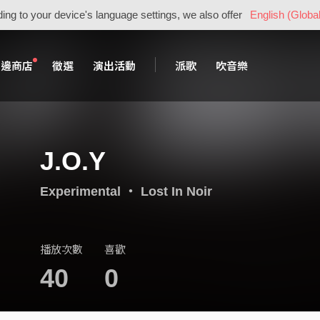
ing to your device's language settings, we also offer
English (Global
周邊商店
徵選
演出活動
派歌
吹音樂
J.O.Y
Experimental
・
Lost In Noir
播放次數
喜歡
40
0