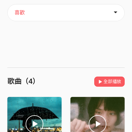
主頁
關於
喜歡
歌曲（4）
全部播放