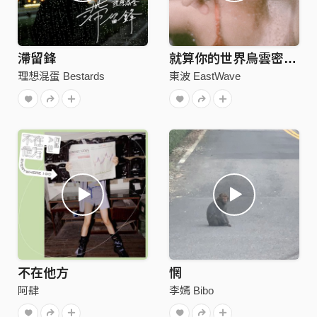
滯留鋒
就算你的世界烏雲密佈 In Mist
理想混蛋 Bestards
東波 EastWave
不在他方
惘
阿肆
李嫣 Bibo