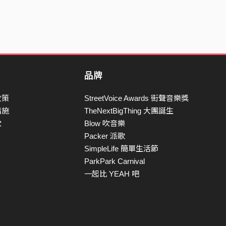
品牌
政策
StreetVoice Awards 街聲音樂獎
措施
TheNextBigThing 大團誕生
款
Blow 吹音樂
Packer 派歌
SimpleLife 簡單生活節
ParkPark Carnival
一起比 YEAH 吧