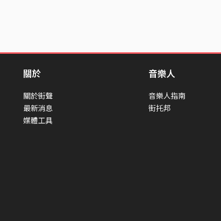
關於
音樂人
關於街聲
音樂人指南
最新消息
街托邦
媒體工具