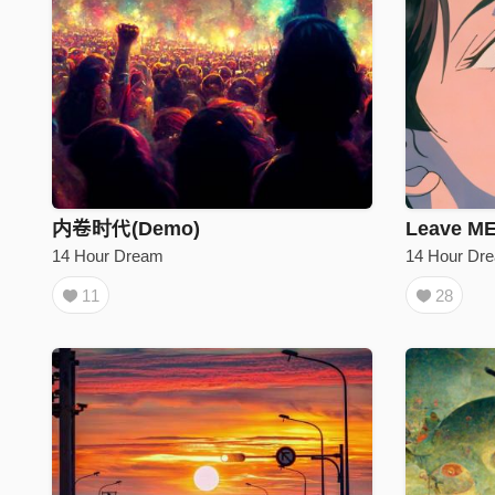
内卷时代(Demo)
Leave M
14 Hour Dream
14 Hour Dr
11
28