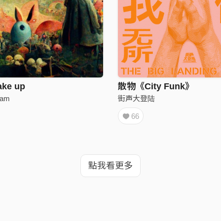
ake up
散物《City Funk》
eam
街声大登陆
66
點我看更多