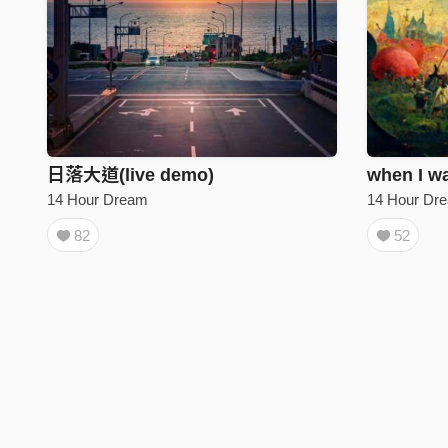
日落大道(live demo)
when I w
14 Hour Dream
14 Hour Dr
82
52