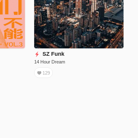
SZ Funk
14 Hour Dream
129