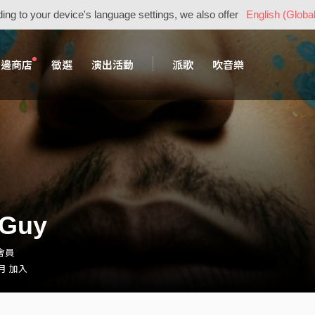
ing to your device's language settings, we also offer
English (Global
周邊商店
徵選
演出活動
派歌
吹音樂
lGuy
・會員
 月 加入