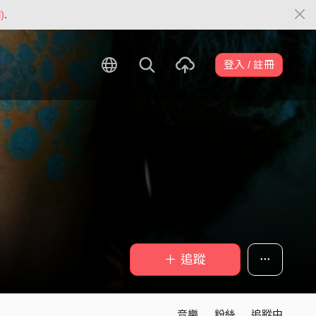
)
.
登入 / 註冊
＋ 追蹤
音樂
粉絲
追蹤中