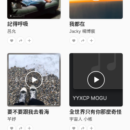
記得呼吸
我都在
呂允
Jacky 楊博宸
要不要跟我去看海
全世界只有你那麼奇怪
芊妤
宇宙人 小帳