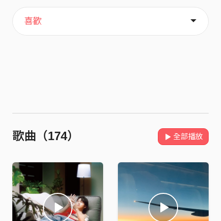
主頁
歌單
關於
喜歡
歌曲（174）
全部播放