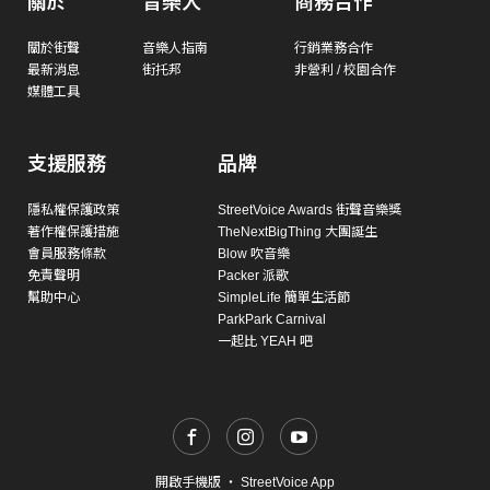
關於
音樂人
商務合作
關於街聲
音樂人指南
行銷業務合作
最新消息
街托邦
非營利 / 校園合作
媒體工具
支援服務
品牌
隱私權保護政策
StreetVoice Awards 街聲音樂獎
著作權保護措施
TheNextBigThing 大團誕生
會員服務條款
Blow 吹音樂
免責聲明
Packer 派歌
幫助中心
SimpleLife 簡單生活節
ParkPark Carnival
一起比 YEAH 吧
開啟手機版
・
StreetVoice App