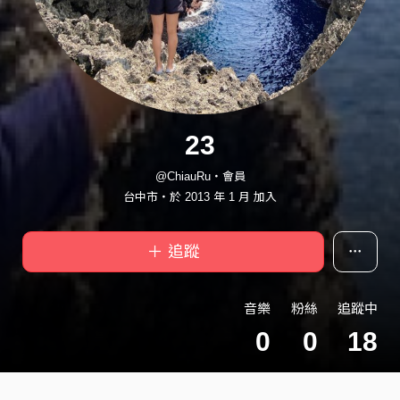
23
@ChiauRu・會員
台中市・於 2013 年 1 月 加入
＋ 追蹤
音樂
粉絲
追蹤中
0
0
18