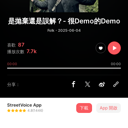
是拋棄還是誤解？- 很Demo的Demo
Folk
・2025-06-04
87
喜歡
7.7k
播放次數
00:00
00:00
分享：
StreetVoice App
下載
App 開啟
labere
4.8(1446)
＋ 追蹤
@Chen_Wen_Yue