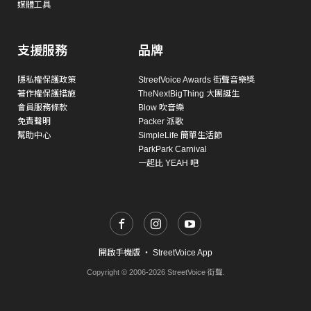
媒體工具
支援服務
品牌
隱私權保護政策
StreetVoice Awards 街聲音樂獎
著作權保護措施
TheNextBigThing 大團誕生
會員服務條款
Blow 吹音樂
免責聲明
Packer 派歌
幫助中心
SimpleLife 簡單生活節
ParkPark Carnival
一起比 YEAH 吧
開啟手機版
・
StreetVoice App
Copyright © 2006-2026 StreetVoice 街聲.