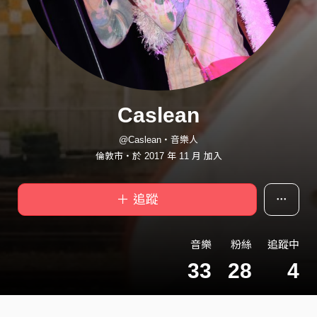
Caslean
@Caslean・音樂人
倫敦市・於 2017 年 11 月 加入
＋ 追蹤
音樂
粉絲
追蹤中
33
28
4