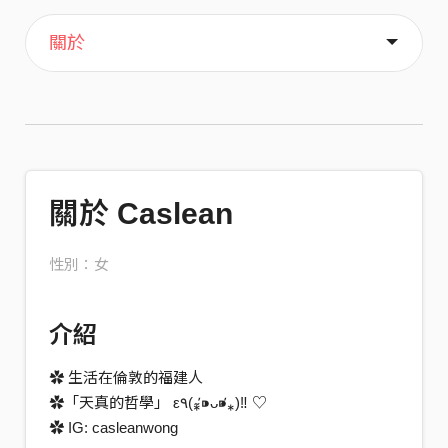
主頁
音樂
喜歡
關於
關於 Caslean
性別：女
介紹
✿ 生活在倫敦的福建人
✿「天真的哲學」 ε٩(⁎⁍̴̛ᴗ⁍̴̛⁎)‼ ♡
✿ IG: casleanwong