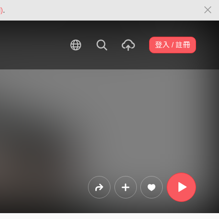
)
.
登入 / 註冊