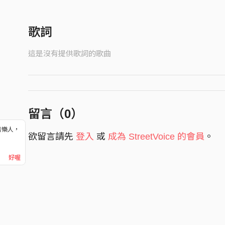
歌詞
這是沒有提供歌詞的歌曲
留言（
0
）
音樂人，
欲留言請先
登入
或
成為 StreetVoice 的會員
。
！
好喔