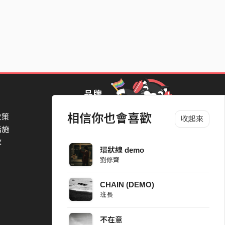
品牌
相信你也會喜歡
政策
StreetVoice Awards 街聲音樂獎
收起來
措施
TheNextBigThing 大團誕生
款
Blow 吹音樂
環狀線 demo
Packer 派歌
劉修齊
SimpleLife 簡單生活節
ParkPark Carnival
CHAIN (DEMO)
一起比 YEAH 吧
班長
不在意