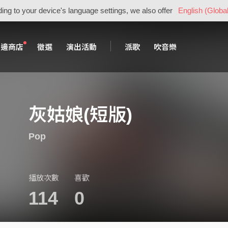
ing to your device's language settings, we also offer
English (Global
周邊商店
徵選
演出活動
派歌
吹音樂
灰姑娘(短版)
Pop
播放次數
喜歡
114
0