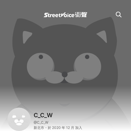
C_C_W
@C_C_W
新北市・於 2020 年 12 月 加入