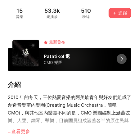
15
53.3k
510
＋ 追蹤
音樂
總播放
粉絲
最新發布
Patatikol 返
CMO 樂團
介紹
2010 年的冬天，三位熱愛音樂的阿美族青年與好友們組成了
創造音樂室內樂團(Creating Music Orchestra，簡稱
CMO)，與其他室內樂團不同的是，CMO 樂團編制上涵蓋弦
樂、人聲、鋼琴、擊樂，目前團員組成涵蓋各半的原住民與
漢人血統，融合城市與大地的景像，共同創造出兩種不同背
...查看更多
景共存的音樂。其致力於阿美語音樂創作，關注生命、環境