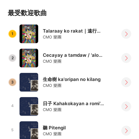
與人文議題，用音樂紀錄部落人物的故事，反映時代面貌。
最受歡迎歌曲
此外，樂團也改編臺灣原住民古調，讓日漸佚失的語言文化
透過音樂保留下來。
Talaraay ko rakat｜遠行｜Voyage
成立六年來共演出超過400場，曾受邀演出至日本沖繩
1
CMO 樂團
Mod’s Live House；高雄衛武營藝術文化中心榕園廣場「原
民的聲音」；臺北市政府原民局「臺北市第七屆娜魯灣文化
Cecayay a tamdaw / 'alomanay a tamdaw ｜一個人一群人｜Uni Crowd
節」；2016臺北兒童藝術節；2016Pulima藝術節「表演藝
2
CMO 樂團
術新秀」；2016 Street Voice「The Next Big Thing 高校
插旗同學限定場」等。自辦音樂會包含巡迴音樂會「島歌」
於臺北、臺中、臺東演出，邀請日本沖繩音樂家Hirara
生命樹 ka'oripan no kilang
3
CMO 樂團
Maxi、又吉祐衣一同參與；2013第六屆臺北藝穗節「自由大
道—稻穗、海洋、城市」與2014第七屆臺北藝穗節「生命
樹」演出，獲「音樂中的音樂」獎項。
日子 Kahakokayan a romi’ad
4
CMO 樂團
得獎紀錄：
2013 第六屆臺北藝穗節「音樂中的音樂」獎項
聽 Pitengil
2014 第七屆臺北藝穗節「音樂中的音樂」獎項
5
CMO 樂團
2015 年發行《自由的旅程》專輯入圍 2016 年第二十七屆金