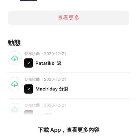
曲獎《最佳原住民語專輯獎》
2016 入選PULIMA藝術節「表演藝術新秀—音樂類」
查看更多
粉絲專頁
http://facebook.com/CMOFB
電子郵件
cmo.taiwan@gmail.com
動態
發布歌曲・2020-12-21
Patatikol 返
發布歌曲・2020-12-21
Maciriday 分裂
發布歌曲・2020-12-21
'iso 鯨魚
下載 App，查看更多內容