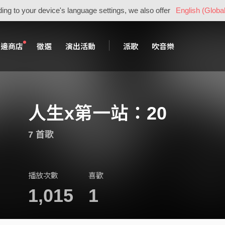
ing to your device's language settings, we also offer
English (Global
周邊商店
徵選
演出活動
派歌
吹音樂
人生x第一站：20
7 首歌
播放次數
喜歡
1,015
1