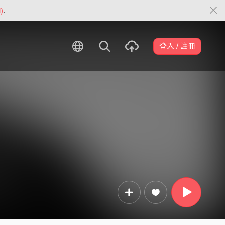
)
.
登入 / 註冊