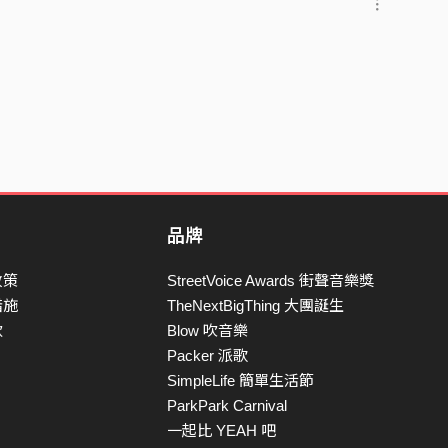
品牌
政策
StreetVoice Awards 街聲音樂獎
措施
TheNextBigThing 大團誕生
款
Blow 吹音樂
Packer 派歌
SimpleLife 簡單生活節
ParkPark Carnival
一起比 YEAH 吧