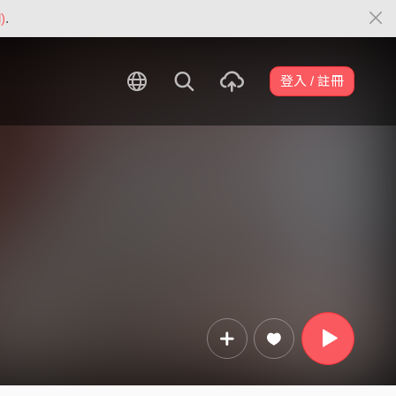
)
.
登入 / 註冊