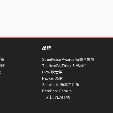
品牌
政策
StreetVoice Awards 街聲音樂獎
措施
TheNextBigThing 大團誕生
款
Blow 吹音樂
Packer 派歌
SimpleLife 簡單生活節
ParkPark Carnival
一起比 YEAH 吧