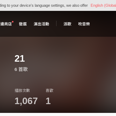
ing to your device's language settings, we also offer
English (Global
周邊商店
徵選
演出活動
派歌
吹音樂
21
6 首歌
播放次數
喜歡
1,067
1