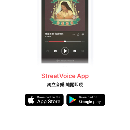
StreetVoice App
獨立音樂 隨開即現