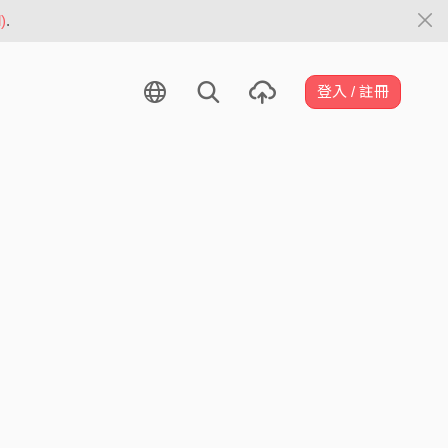
)
.
登入 / 註冊