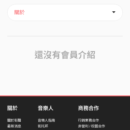
主頁
歌單
喜歡
關於
還沒有會員介紹
關於
音樂人
商務合作
關於街聲
音樂人指南
行銷業務合作
最新消息
街托邦
非營利 / 校園合作