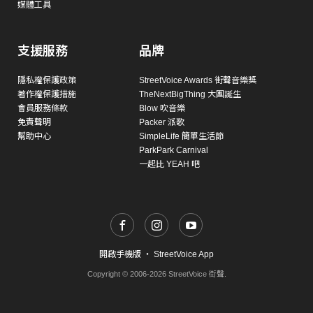
媒體工具
支援服務
品牌
隱私權保護政策
StreetVoice Awards 街聲音樂獎
著作權保護措施
TheNextBigThing 大團誕生
會員服務條款
Blow 吹音樂
免責聲明
Packer 派歌
幫助中心
SimpleLife 簡單生活節
ParkPark Carnival
一起比 YEAH 吧
開啟手機版
・
StreetVoice App
Copyright © 2006-2026 StreetVoice 街聲.