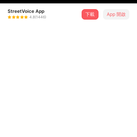
StreetVoice App
下載
App 開啟
bollysoshy
4.8(1446)
＋ 追蹤
@Bollysoshy
介紹
《DISSolve 瓦解》一場電光石火的錯覺崩塌，
節奏硬核道出了內心深處的絕不妥協，鋒利地切進那些你以
為你已經放過的回憶，說盡了正在錯誤的404頁面裡，重
置、更新並重啟跟自己的對話。
...查看更多
歌詞
In the depths of the night,