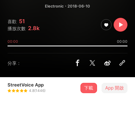
Electronic
・2018-06-10
51
喜歡
2.8k
播放次數
00:00
00:00
分享：
StreetVoice App
下載
App 開啟
Be Bop Kids
4.8(1446)
＋ 追蹤
@Bebopkids
介紹