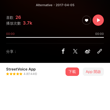
Alternative
・2017-04-05
26
喜歡
3.7k
播放次數
00:00
00:00
分享：
StreetVoice App
下載
App 開啟
Be Bop Kids
4.8(1446)
＋ 追蹤
@Bebopkids
介紹