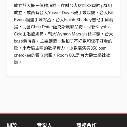
成立於大概三個禮拜前，在叫台大材料XX局的ig群組
成立，成員有台大Yussef Dayes鼓手戴以誠，台大Bill
Evans鍵盤手陳宥丞，台大Isaiah Sharkey吉他手蘇炳
揚，北藝Chris Potter薩克斯風郭品奇，世新Keyshia
Cole主唱施妍安，輔大Wynton Marsalis徐祥騏，台大
bass黃得睿，主要創造一些拍子不好數和弦不好看的
歌，來考驗主唱的數學實力，少數能演奏350 bpm
cherokee的獨立樂團。Room 801是台大爵士樂社社
辦。
關於
音樂人
商務合作