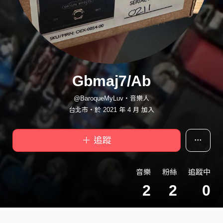
Gbmaj7/Ab
@BaroqueMyLuv・音樂人
台北市・於 2021 年 4 月 加入
＋ 追蹤
音樂
粉絲
追蹤中
2
2
0