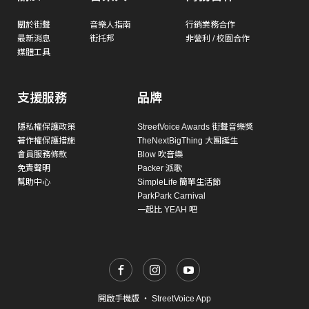
關於街聲
音樂人指南
行銷業務合作
最新消息
街托邦
非營利 / 校園合作
媒體工具
支援服務
品牌
隱私權保護政策
StreetVoice Awards 街聲音樂獎
著作權保護措施
TheNextBigThing 大團誕生
會員服務條款
Blow 吹音樂
免責聲明
Packer 派歌
幫助中心
SimpleLife 簡單生活節
ParkPark Carnival
一起比 YEAH 吧
開啟手機版
・
StreetVoice App