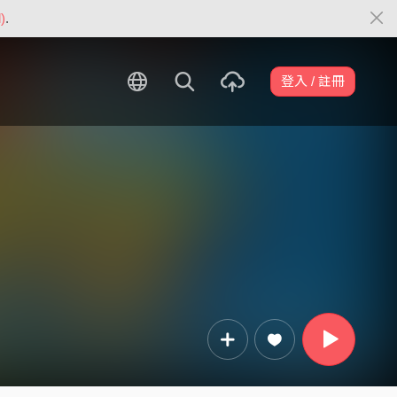
)
.
登入 / 註冊