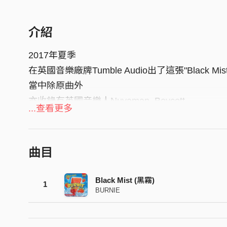
介紹
2017年夏季
在英國音樂廠牌Tumble Audio出了這張"Black Mist E
當中除原曲外
亦收錄有英國音樂人Nuvaman, Boycott
...查看更多
以及意大利羅馬Lorenzo BITW製作的Remix版本 !
EP內的作品獲各地的媒體播放和推薦
曲目
包括英國的Rinse FM, Sub FM, Selecta UK, Leftli
Tumble Audio 030
Black Mist (黑霧)
1
BURNIE
Burnie - Black Mist EP
Tracklist:
1.Black Mist (Orginal Mix)