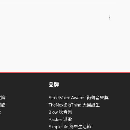
品牌
政策
StreetVoice Awards 街聲音樂獎
措施
TheNextBigThing 大團誕生
款
Blow 吹音樂
Packer 派歌
SimpleLife 簡單生活節