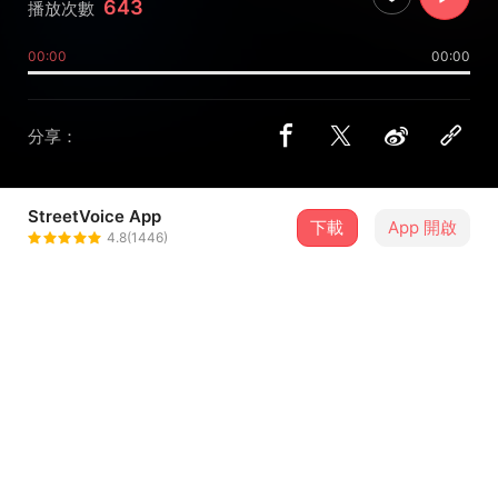
643
播放次數
00:00
00:00
分享：
StreetVoice App
下載
App 開啟
BURNIE
4.8(1446)
＋ 追蹤
@BURNIE
介紹
澳門電子音樂人Burnie，自2013年起於英國多間音樂廠牌包
括Silme、Downplay與Tumble Audio等合共出版了6張
EP，歌曲獲英國音樂雜誌IDJ的9分高度評價，以及登上國際