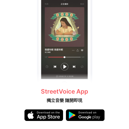
StreetVoice App
獨立音樂 隨開即現