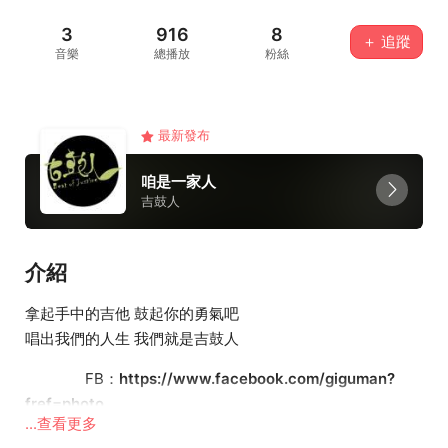
3
916
8
＋ 追蹤
音樂
總播放
粉絲
最新發布
咱是一家人
吉鼓人
介紹
拿起手中的吉他 鼓起你的勇氣吧
唱出我們的人生 我們就是吉鼓人
FB：
https://www.facebook.com/giguman?
fref=photo
...查看更多