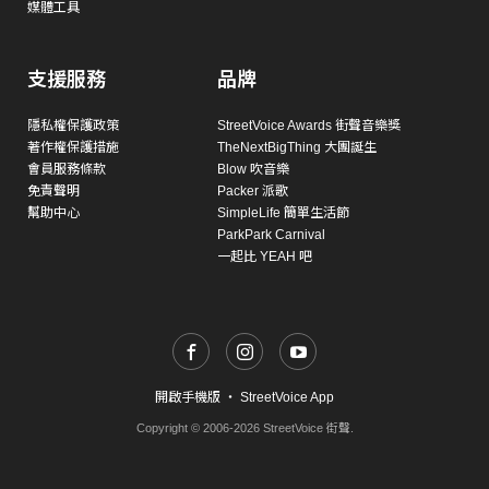
媒體工具
支援服務
品牌
隱私權保護政策
StreetVoice Awards 街聲音樂獎
著作權保護措施
TheNextBigThing 大團誕生
會員服務條款
Blow 吹音樂
免責聲明
Packer 派歌
幫助中心
SimpleLife 簡單生活節
ParkPark Carnival
一起比 YEAH 吧
開啟手機版
・
StreetVoice App
Copyright © 2006-2026 StreetVoice 街聲.