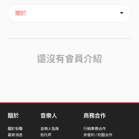
主頁
歌單
喜歡
關於
還沒有會員介紹
關於
音樂人
商務合作
關於街聲
音樂人指南
行銷業務合作
最新消息
街托邦
非營利 / 校園合作