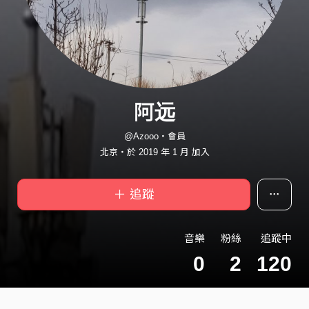
阿远
@Azooo・會員
北京・於 2019 年 1 月 加入
＋ 追蹤
音樂
粉絲
追蹤中
0
2
120