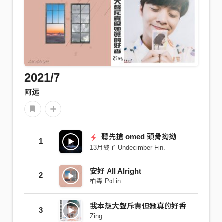
2021/7
阿远
聽先搶 omed 頭骨拗拗
1
13月終了 Undecimber Fin.
安好 All Alright
2
柏霖 PoLin
我本想大聲斥責但她真的好香
3
Zing