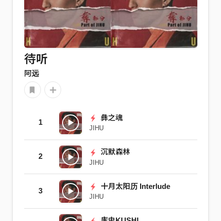
待听
阿远
彝之魂
1
JIHU
沉默森林
2
JIHU
十月太阳历 Interlude
3
JIHU
库史KUSHI