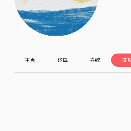
主頁
歌單
喜歡
關