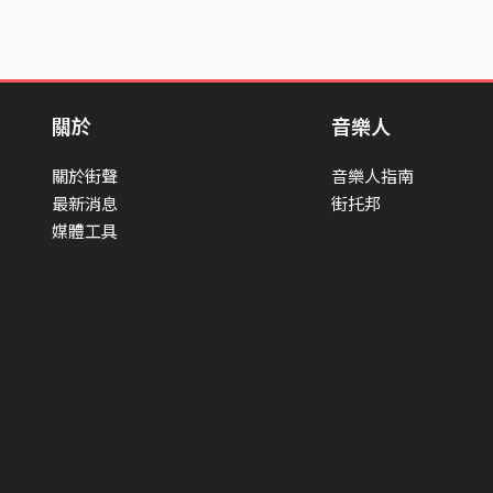
關於
音樂人
關於街聲
音樂人指南
最新消息
街托邦
媒體工具