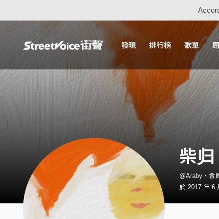
Accord
發現
排行榜
歌單
柴归
@Araby・會
於 2017 年 6