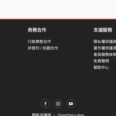
商務合作
支援服務
行銷業務合作
隱私權保護
非營利 / 校園合作
著作權保護
會員服務條
免責聲明
幫助中心
開啟手機版
・
StreetVoice App