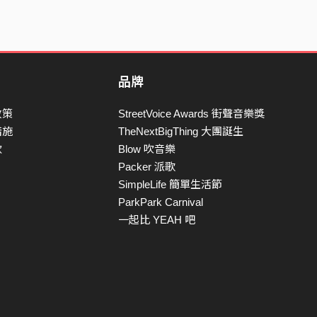
品牌
政策
StreetVoice Awards 街聲音樂獎
措施
TheNextBigThing 大團誕生
款
Blow 吹音樂
Packer 派歌
SimpleLife 簡單生活節
ParkPark Carnival
一起比 YEAH 吧