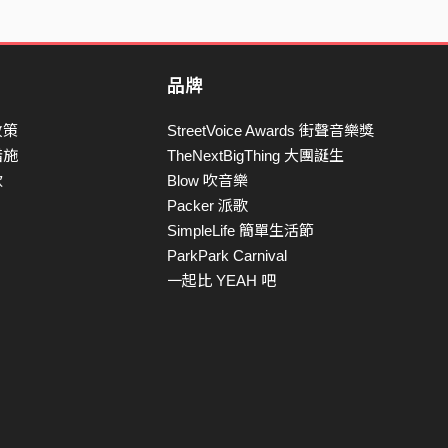
品牌
政策
StreetVoice Awards 街聲音樂獎
措施
TheNextBigThing 大團誕生
款
Blow 吹音樂
Packer 派歌
SimpleLife 簡單生活節
ParkPark Carnival
一起比 YEAH 吧