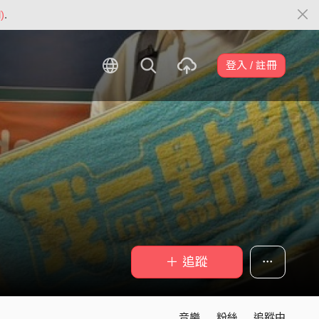
)
.
登入 / 註冊
＋ 追蹤
音樂
粉絲
追蹤中