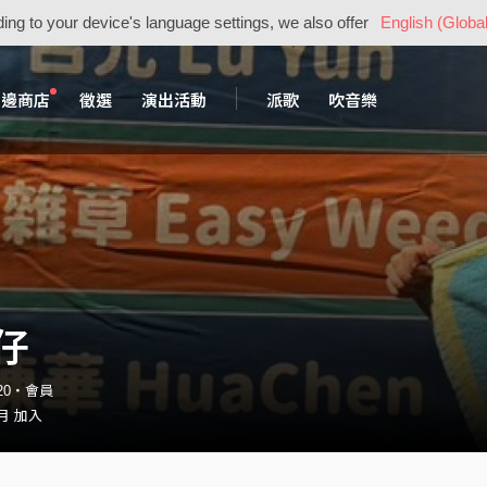
ing to your device's language settings, we also offer
English (Global
周邊商店
徵選
演出活動
派歌
吹音樂
仔
520・會員
 月 加入