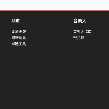
關於
音樂人
關於街聲
音樂人指南
最新消息
街托邦
媒體工具