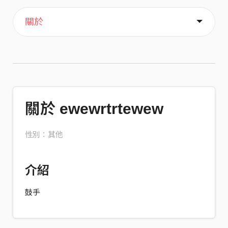
主頁
喜歡
關於
關於 ewewrtrtewew
性別：其他
介紹
鼓手