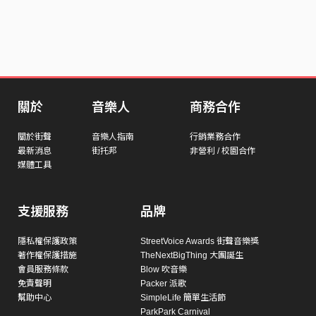
關於
音樂人
商務合作
關於街聲
音樂人指南
行銷業務合作
最新消息
街托邦
非營利 / 校園合作
媒體工具
支援服務
品牌
隱私權保護政策
StreetVoice Awards 街聲音樂獎
著作權保護措施
TheNextBigThing 大團誕生
會員服務條款
Blow 吹音樂
免責聲明
Packer 派歌
幫助中心
SimpleLife 簡單生活節
ParkPark Carnival