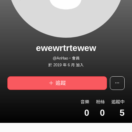
ewewrtrtewew
@AnHao・會員
於 2019 年 6 月 加入
＋ 追蹤
音樂
粉絲
追蹤中
0
0
5