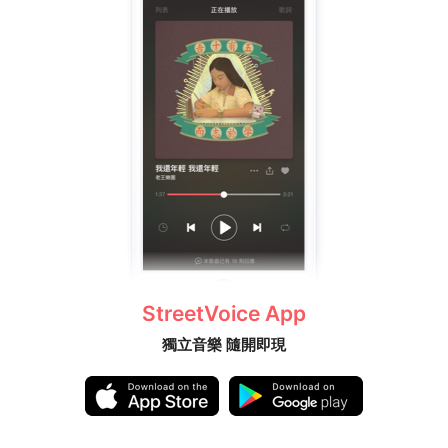
StreetVoice App
獨立音樂 隨開即現