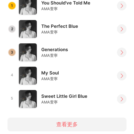
You Should've Told Me
1
AMA萱寧
The Perfect Blue
2
AMA萱寧
Generations
3
AMA萱寧
My Soul
4
AMA萱寧
Sweet Little Girl Blue
5
AMA萱寧
查看更多