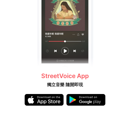
StreetVoice App
獨立音樂 隨開即現