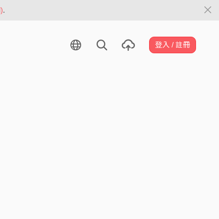
)
.
登入 / 註冊