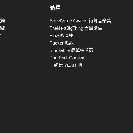
品牌
政策
StreetVoice Awards 街聲音樂獎
措施
TheNextBigThing 大團誕生
款
Blow 吹音樂
Packer 派歌
SimpleLife 簡單生活節
ParkPark Carnival
一起比 YEAH 吧